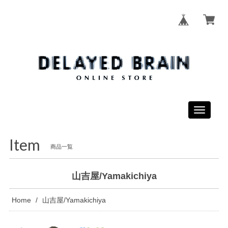
Toggle
navigati
Item
商品一覧
山吉屋/Yamakichiya
Home
山吉屋/Yamakichiya