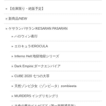
【在庫限り・絶販予定】
新商品/NEW
ケサランパサラン/KESARAN PASARAN
ハロウィン夜行
エロキュラ/EROCULA
Inferno Hell:地獄地獄シリーズ
Dark Empire:ダークエンパイア
CUBE 2020 七つの大罪
天然ゾンビ少女（ゾンビ―タ）zombieeta
MURDERS イングリモングリ
大食の魔女ベルゼブブ（第一形態通常版）