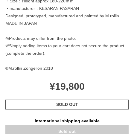
・Size：Height approx 180-220ｍｍ
・manufacturer：KESARAN PASARAN
Designed, prototyped, manufactured and painted by M.rollin
MADE IN JAPAN
※Products may differ from the photo.
※Simply adding items to your cart does not secure the product
(complete the order).
©M.rollin Zongelion 2018
¥19,800
SOLD OUT
International shipping available
Sold out