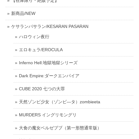
【在庫限り・絶販予定】
新商品/NEW
ケサランパサラン/KESARAN PASARAN
ハロウィン夜行
エロキュラ/EROCULA
Inferno Hell:地獄地獄シリーズ
Dark Empire:ダークエンパイア
CUBE 2020 七つの大罪
天然ゾンビ少女（ゾンビ―タ）zombieeta
MURDERS イングリモングリ
大食の魔女ベルゼブブ（第一形態通常版）