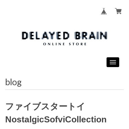
Toggle
navigati
blog
ファイブスタートイ
NostalgicSofviCollection