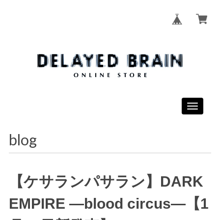
Toggle
navigati
blog
【ケサランパサラン】DARK
EMPIRE ―blood circus―【1